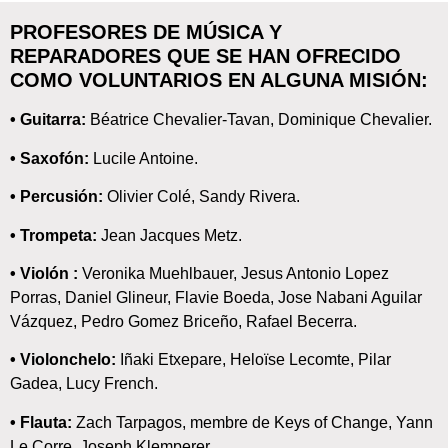
PROFESORES DE MÚSICA Y
REPARADORES QUE SE HAN OFRECIDO
COMO VOLUNTARIOS EN ALGUNA MISIÓN:
• Guitarra
:
Béatrice Chevalier-Tavan, Dominique Chevalier.
• Saxofón:
Lucile Antoine.
• Percusión:
Olivier Colé, Sandy Rivera.
• Trompeta:
Jean Jacques Metz.
• Violón :
Veronika Muehlbauer, Jesus Antonio Lopez
Porras, Daniel Glineur, Flavie Boeda, Jose Nabani Aguilar
Vázquez, Pedro Gomez Briceño, Rafael Becerra.
• Violonchelo:
Iñaki Etxepare, Heloïse Lecomte, Pilar
Gadea, Lucy French.
• Flauta:
Zach Tarpagos, membre de Keys of Change, Yann
Le Corre, Joseph Klemperer.